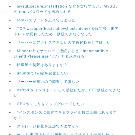
mysql_secure_installation などを実行すると、MySQL
の root パスワードを求められる
rootパスワードを忘れてしまった
TCP wrapper(hosts.allow,hosts.deny) を設定後、IPア
ドレスが変わったため、接続できなくなった
サーバーにアクセスできないので再起動をしてほしい
Minecraftでサーバーに接続すると「Incompatible
client! Please use 1.17」と表示される
転送量の制限はありますか？
ubuntuでswapを変更したい
サーバーが重いので調査してほしい
vsftpd をインストールして起動したが、FTP接続ができな
い
CPUやメモリをアップグレードしたい
1インスタンスに収容できるファイル数に上限はあります
か？
ストレージ容量を追加できますか？
一つの IP アドレスに複数のウェブサイトを公開したい