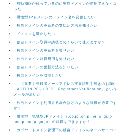
有効期限が残っているのに突然ドメインが使用できなくな
った
属性型JPドメインのドメイン名を変更したい
独自ドメインの更新料の支払い方法を知りたい
ドメインを廃止したい
独自ドメイン取得申請後どのくらいで使えますか？
独自ドメインの更新料を知りたい
独自ドメイン取得費用を知りたい
独自ドメインの更新方法を知りたい
独自ドメインを取得したい
「【重要】登録者メールアドレス実在証明手続きのお願い
- ACTION REQUIRED - Registrant Verification」という
メールが届いた
独自ドメインを利用する場合はどのような経費が必要です
か？
属性型・地域型JPドメイン（.co.jp .or.jp .ne.jp .gr.jp
.ed.jp .ac.jp .go.jp）の取得はできますか？
カゴヤ・ドメイン管理下の独自ドメインのネームサーバー