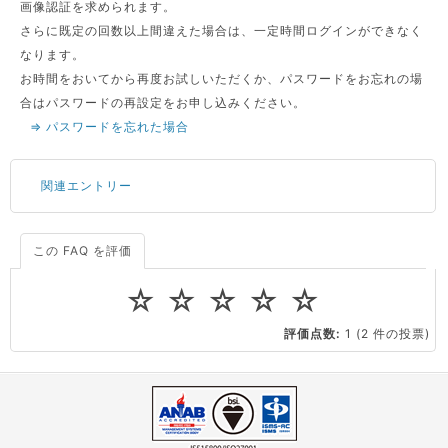
画像認証を求められます。
さらに既定の回数以上間違えた場合は、一定時間ログインができなく
なります。
お時間をおいてから再度お試しいただくか、パスワードをお忘れの場
合はパスワードの再設定をお申し込みください。
⇒ パスワードを忘れた場合
関連エントリー
この FAQ を評価
サーバーが重いので調査してほしい
一つの IP アドレスに複数のウェブサイトを公開したい
☆
☆
☆
☆
☆
CPUやメモリをアップグレードしたい
評価点数:
1
(2 件の投票)
virtio とは何ですか？
ストレージ容量を追加できますか？