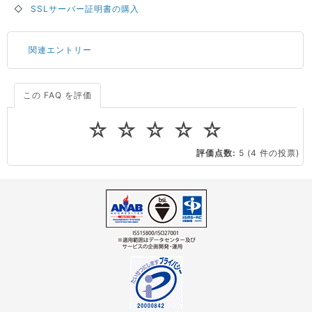
◇
SSLサーバー証明書の購入
関連エントリー
この FAQ を評価
サーバーが重いので調査してほしい
一つの IP アドレスに複数のウェブサイトを公開したい
☆
☆
☆
☆
☆
CPUやメモリをアップグレードしたい
評価点数:
5
(4 件の投票)
virtio とは何ですか？
ストレージ容量を追加できますか？