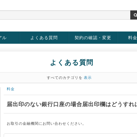
アル
よくある質問
契約の確認・変更
料
お客様情報の変更
パスワードの変更
お支払い方法の変更
サービスの解約
サービ
お支払
よくある質問
すべてのカテゴリを
表示
料金
届出印のない銀行口座の場合届出印欄はどうすれ
お取引の金融機関にお問い合わせください。