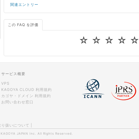
関連エントリー
この FAQ を評価
サーバーが重いので調査してほしい
一つの IP アドレスに複数のウェブサイトを公開したい
☆
☆
☆
☆
CPUやメモリをアップグレードしたい
virtio とは何ですか？
ストレージ容量を追加できますか？
サービス概要
VPS
KAGOYA CLOUD 利用規約
カゴヤ・ドメイン 利用規約
お問い合わせ窓口
取り扱いについて
|
0
KAGOYA JAPAN Inc.
All Rights Reserved.