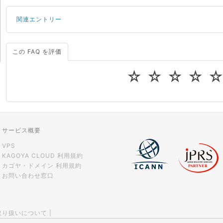
関連エントリー
この FAQ を評価
サーバーが重いので調査してほしい
一つの IP アドレスに複数のウェブサイトを公開したい
☆
☆
☆
☆
CPUやメモリをアップグレードしたい
virtio とは何ですか？
ストレージ容量を追加できますか？
サービス概要
VPS
KAGOYA CLOUD 利用規約
カゴヤ・ドメイン 利用規約
お問い合わせ窓口
取り扱いについて
|