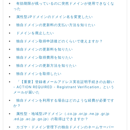
有効期限が残っているのに突然ドメインが使用できなくな
った
属性型JPドメインのドメイン名を変更したい
独自ドメインの更新料の支払い方法を知りたい
ドメインを廃止したい
独自ドメイン取得申請後どのくらいで使えますか？
独自ドメインの更新料を知りたい
独自ドメイン取得費用を知りたい
独自ドメインの更新方法を知りたい
独自ドメインを取得したい
「【重要】登録者メールアドレス実在証明手続きのお願い
- ACTION REQUIRED - Registrant Verification」という
メールが届いた
独自ドメインを利用する場合はどのような経費が必要です
か？
属性型・地域型JPドメイン（.co.jp .or.jp .ne.jp .gr.jp
.ed.jp .ac.jp .go.jp）の取得はできますか？
カゴヤ・ドメイン管理下の独自ドメインのネームサーバー