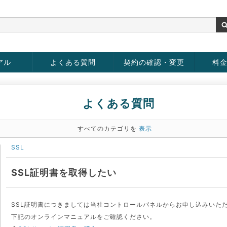
アル
よくある質問
契約の確認・変更
料
お客様情報の変更
パスワードの変更
お支払い方法の変更
サービスの解約
サービ
お支払
よくある質問
すべてのカテゴリを
表示
SSL
SSL証明書を取得したい
SSL証明書につきましては当社コントロールパネルからお申し込みいた
下記のオンラインマニュアルをご確認ください。