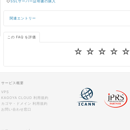
◇
SSLサーバー証明書の購入
関連エントリー
この FAQ を評価
サーバーが重いので調査してほしい
一つの IP アドレスに複数のウェブサイトを公開したい
☆
☆
☆
☆
CPUやメモリをアップグレードしたい
virtio とは何ですか？
ストレージ容量を追加できますか？
サービス概要
VPS
KAGOYA CLOUD 利用規約
カゴヤ・ドメイン 利用規約
お問い合わせ窓口