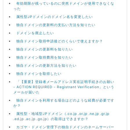
有効期限が残っているのに突然ドメインが使用できなくな
った
属性型JPドメインのドメイン名を変更したい
独自ドメインの更新料の支払い方法を知りたい
ドメインを廃止したい
独自ドメイン取得申請後どのくらいで使えますか？
独自ドメインの更新料を知りたい
独自ドメイン取得費用を知りたい
独自ドメインの更新方法を知りたい
独自ドメインを取得したい
「【重要】登録者メールアドレス実在証明手続きのお願い
- ACTION REQUIRED - Registrant Verification」という
メールが届いた
独自ドメインを利用する場合はどのような経費が必要です
か？
属性型・地域型JPドメイン（.co.jp .or.jp .ne.jp .gr.jp
.ed.jp .ac.jp .go.jp）の取得はできますか？
カゴヤ・ドメイン管理下の独自ドメインのネームサーバー