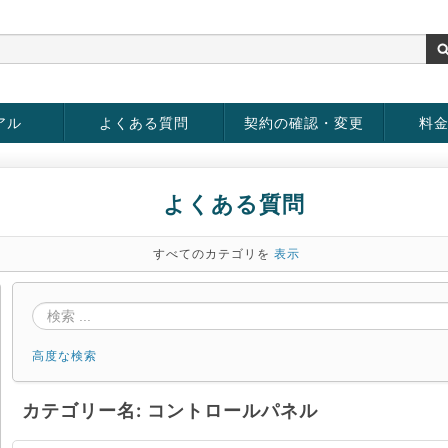
アル
よくある質問
契約の確認・変更
料
お客様情報の変更
パスワードの変更
お支払い方法の変更
サービスの解約
サービ
お支払
よくある質問
すべてのカテゴリを
表示
高度な検索
カテゴリー名: コントロールパネル