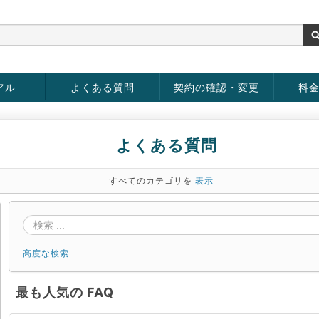
アル
よくある質問
契約の確認・変更
料
お客様情報の変更
パスワードの変更
お支払い方法の変更
サービスの解約
サービ
お支払
よくある質問
すべてのカテゴリを
表示
高度な検索
最も人気の FAQ