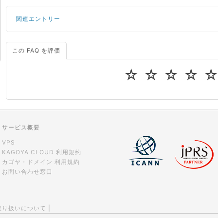
関連エントリー
この FAQ を評価
サーバーが重いので調査してほしい
一つの IP アドレスに複数のウェブサイトを公開したい
☆
☆
☆
☆
CPUやメモリをアップグレードしたい
virtio とは何ですか？
ストレージ容量を追加できますか？
サービス概要
VPS
KAGOYA CLOUD 利用規約
カゴヤ・ドメイン 利用規約
お問い合わせ窓口
取り扱いについて
|