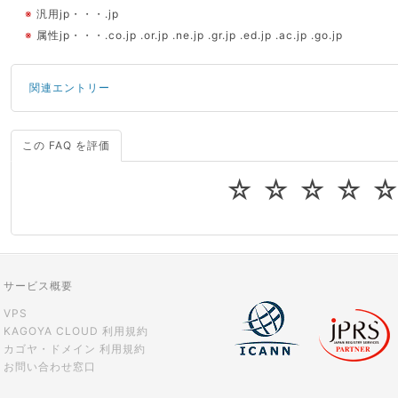
※
汎用jp・・・.jp
※
属性jp・・・.co.jp .or.jp .ne.jp .gr.jp .ed.jp .ac.jp .go.jp
関連エントリー
この FAQ を評価
サーバーが重いので調査してほしい
一つの IP アドレスに複数のウェブサイトを公開したい
☆
☆
☆
☆
CPUやメモリをアップグレードしたい
virtio とは何ですか？
ストレージ容量を追加できますか？
サービス概要
VPS
KAGOYA CLOUD 利用規約
カゴヤ・ドメイン 利用規約
お問い合わせ窓口