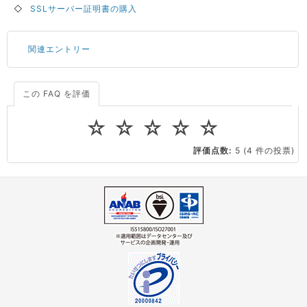
◇
SSLサーバー証明書の購入
関連エントリー
この FAQ を評価
サーバーが重いので調査してほしい
一つの IP アドレスに複数のウェブサイトを公開したい
☆
☆
☆
☆
☆
CPUやメモリをアップグレードしたい
評価点数:
5
(4 件の投票)
virtio とは何ですか？
ストレージ容量を追加できますか？