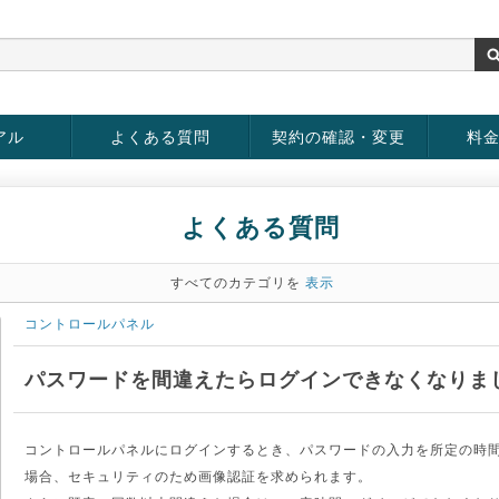
アル
よくある質問
契約の確認・変更
料
お客様情報の変更
パスワードの変更
お支払い方法の変更
サービスの解約
サービ
お支払
よくある質問
すべてのカテゴリを
表示
コントロールパネル
パスワードを間違えたらログインできなくなりま
コントロールパネルにログインするとき、パスワードの入力を所定の時
場合、セキュリティのため画像認証を求められます。