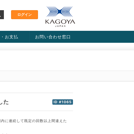
金・お支払
お問い合わせ窓口
ス・料金一覧表
い方法
した
ID #1065
間内に連続して既定の回数以上間違えた