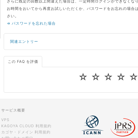
さらに既定の回数以上間違えた場合は、一定時間ログインができなくな
お時間をおいてから再度お試しいただくか、パスワードをお忘れの場合
さい。
⇒ パスワードを忘れた場合
関連エントリー
この FAQ を評価
サーバーが重いので調査してほしい
一つの IP アドレスに複数のウェブサイトを公開したい
☆
☆
☆
☆
CPUやメモリをアップグレードしたい
virtio とは何ですか？
ストレージ容量を追加できますか？
サービス概要
VPS
KAGOYA CLOUD 利用規約
カゴヤ・ドメイン 利用規約