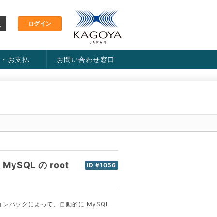
金・お支払
お問い合わせ窓口
ス・料金一覧表
い方法
MySQL の root
ID #1056
ョンパックによって、自動的に MySQL