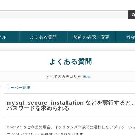
アル
よくある質問
契約の確認・変更
料
お客様情報の変更
パスワードの変更
お支払い方法の変更
サービスの解約
サービ
お支払
よくある質問
すべてのカテゴリを
表示
サーバー管理
mysql_secure_installation などを実行すると、
パスワードを求められる
OpenVZ をご利用の場合、インスタンス作成時に選択したアプリケーシ
の root パスワードが初期設定されています。