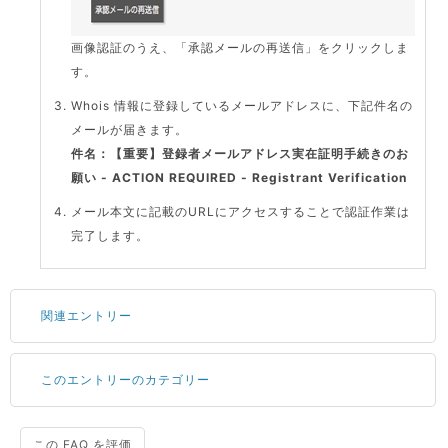
画像認証のうえ、「承認メールの再送信」をクリックしま
す。
Whois 情報に登録しているメールアドレスに、下記件名の
メールが届きます。
件名：【重要】登録者メールアドレス実在証明手続きのお
願い - ACTION REQUIRED - Registrant Verification
メール本文に記載のURLにアクセスすることで認証作業は
完了します。
関連エントリー
このエントリーのカテゴリー
サーバーが重いので調査してほしい
一つの IP アドレスに複数のウェブサイトを公開したい
CPUやメモリをアップグレードしたい
この FAQ を評価