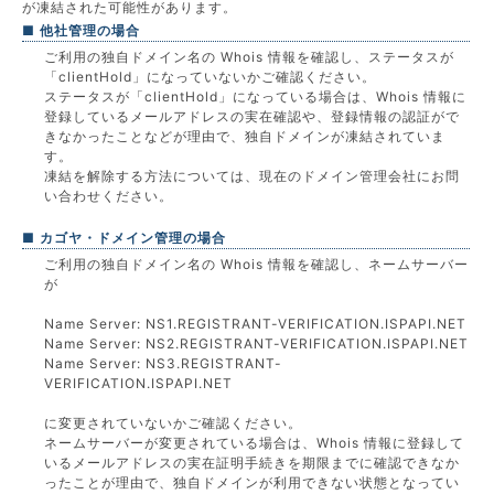
が凍結された可能性があります。
■ 他社管理の場合
ご利用の独自ドメイン名の Whois 情報を確認し、ステータスが
「clientHold」になっていないかご確認ください。
ステータスが「clientHold」になっている場合は、Whois 情報に
登録しているメールアドレスの実在確認や、登録情報の認証がで
きなかったことなどが理由で、独自ドメインが凍結されていま
す。
凍結を解除する方法については、現在のドメイン管理会社にお問
い合わせください。
■ カゴヤ・ドメイン管理の場合
ご利用の独自ドメイン名の Whois 情報を確認し、ネームサーバー
が
Name Server: NS1.REGISTRANT-VERIFICATION.ISPAPI.NET
Name Server: NS2.REGISTRANT-VERIFICATION.ISPAPI.NET
Name Server: NS3.REGISTRANT-
VERIFICATION.ISPAPI.NET
に変更されていないかご確認ください。
ネームサーバーが変更されている場合は、Whois 情報に登録して
いるメールアドレスの実在証明手続きを期限までに確認できなか
ったことが理由で、独自ドメインが利用できない状態となってい