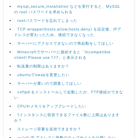
mysql_secure_installation などを実行すると、MySQL
の root パスワードを求められる
rootパスワードを忘れてしまった
TCP wrapper(hosts.allow,hosts.deny) を設定後、IPア
ドレスが変わったため、接続できなくなった
サーバーにアクセスできないので再起動をしてほしい
Minecraftでサーバーに接続すると「Incompatible
client! Please use 1.17」と表示される
転送量の制限はありますか？
ubuntuでswapを変更したい
サーバーが重いので調査してほしい
vsftpd をインストールして起動したが、FTP接続ができな
い
CPUやメモリをアップグレードしたい
1インスタンスに収容できるファイル数に上限はあります
か？
ストレージ容量を追加できますか？
一つの IP アドレスに複数のウェブサイトを公開したい