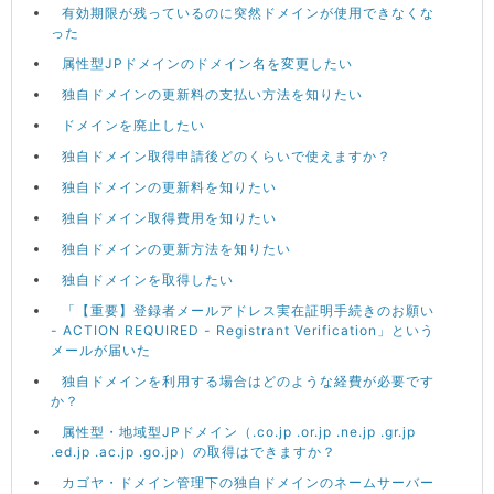
有効期限が残っているのに突然ドメインが使用できなくな
った
属性型JPドメインのドメイン名を変更したい
独自ドメインの更新料の支払い方法を知りたい
ドメインを廃止したい
独自ドメイン取得申請後どのくらいで使えますか？
独自ドメインの更新料を知りたい
独自ドメイン取得費用を知りたい
独自ドメインの更新方法を知りたい
独自ドメインを取得したい
「【重要】登録者メールアドレス実在証明手続きのお願い
- ACTION REQUIRED - Registrant Verification」という
メールが届いた
独自ドメインを利用する場合はどのような経費が必要です
か？
属性型・地域型JPドメイン（.co.jp .or.jp .ne.jp .gr.jp
.ed.jp .ac.jp .go.jp）の取得はできますか？
カゴヤ・ドメイン管理下の独自ドメインのネームサーバー