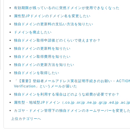
有効期限が残っているのに突然ドメインが使用できなくなった
属性型JPドメインのドメイン名を変更したい
独自ドメインの更新料の支払い方法を知りたい
ドメインを廃止したい
独自ドメイン取得申請後どのくらいで使えますか？
独自ドメインの更新料を知りたい
独自ドメイン取得費用を知りたい
独自ドメインの更新方法を知りたい
独自ドメインを取得したい
「【重要】登録者メールアドレス実在証明手続きのお願い - ACTION REQU
Verification」というメールが届いた
独自ドメインを利用する場合はどのような経費が必要ですか？
属性型・地域型JPドメイン（.co.jp .or.jp .ne.jp .gr.jp .ed.jp .
カゴヤ・ドメイン管理下の独自ドメインのネームサーバーを変更し
上位カテゴリーへ