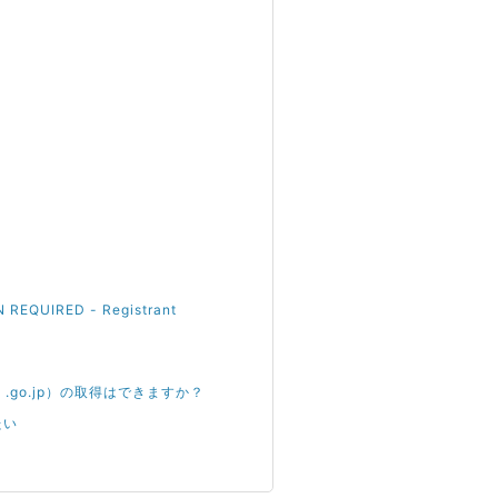
IRED - Registrant
ac.jp .go.jp）の取得はできますか？
たい