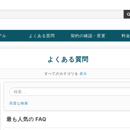
アル
よくある質問
契約の確認・変更
料
お客様情報の変更
パスワードの変更
お支払い方法の変更
サービスの解約
サービ
お支払
よくある質問
すべてのカテゴリを
表示
高度な検索
最も人気の FAQ