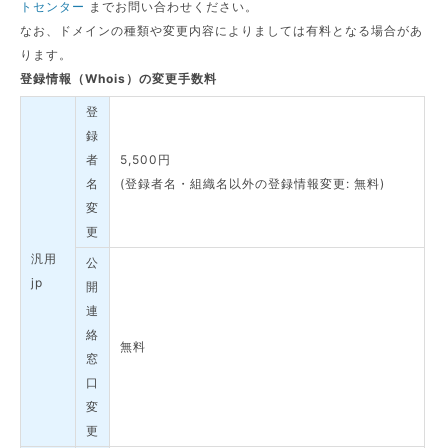
トセンター
までお問い合わせください。
なお、ドメインの種類や変更内容によりましては有料となる場合があ
ります。
登録情報（Whois）の変更手数料
登
録
者
5,500円
名
(登録者名・組織名以外の登録情報変更: 無料)
変
更
汎用
公
jp
開
連
絡
無料
窓
口
変
更