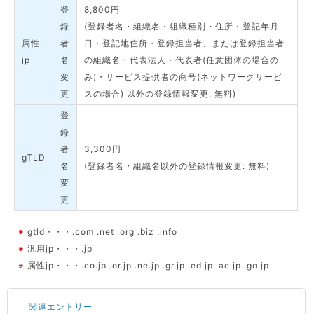
登
8,800円
録
(登録者名・組織名・組織種別・住所・登記年月
属性
者
日・登記地住所・登録担当者、または登録担当者
jp
名
の組織名・代表法人・代表者(任意団体の場合の
変
み)・サービス提供者の商号(ネットワークサービ
更
スの場合) 以外の登録情報変更: 無料)
登
録
者
3,300円
gTLD
名
(登録者名・組織名以外の登録情報変更: 無料)
変
更
※
gtld・・・.com .net .org .biz .info
※
汎用jp・・・.jp
※
属性jp・・・.co.jp .or.jp .ne.jp .gr.jp .ed.jp .ac.jp .go.jp
関連エントリー