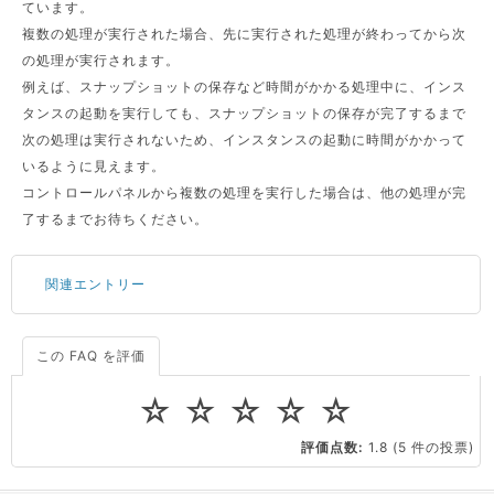
ています。
複数の処理が実行された場合、先に実行された処理が終わってから次
の処理が実行されます。
例えば、スナップショットの保存など時間がかかる処理中に、インス
タンスの起動を実行しても、スナップショットの保存が完了するまで
次の処理は実行されないため、インスタンスの起動に時間がかかって
いるように見えます。
コントロールパネルから複数の処理を実行した場合は、他の処理が完
了するまでお待ちください。
関連エントリー
この FAQ を評価
サーバーが重いので調査してほしい
一つの IP アドレスに複数のウェブサイトを公開したい
☆
☆
☆
☆
☆
CPUやメモリをアップグレードしたい
評価点数:
1.8
(5 件の投票)
virtio とは何ですか？
ストレージ容量を追加できますか？