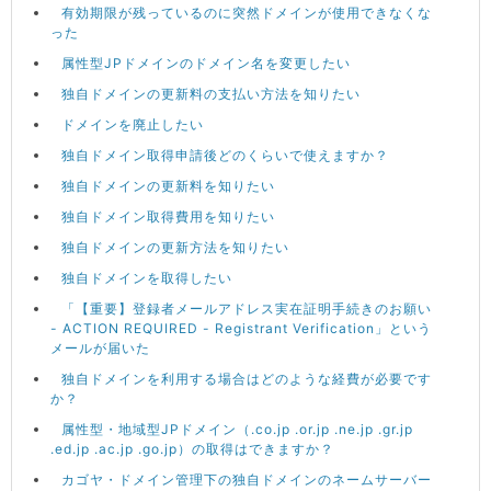
有効期限が残っているのに突然ドメインが使用できなくな
った
属性型JPドメインのドメイン名を変更したい
独自ドメインの更新料の支払い方法を知りたい
ドメインを廃止したい
独自ドメイン取得申請後どのくらいで使えますか？
独自ドメインの更新料を知りたい
独自ドメイン取得費用を知りたい
独自ドメインの更新方法を知りたい
独自ドメインを取得したい
「【重要】登録者メールアドレス実在証明手続きのお願い
- ACTION REQUIRED - Registrant Verification」という
メールが届いた
独自ドメインを利用する場合はどのような経費が必要です
か？
属性型・地域型JPドメイン（.co.jp .or.jp .ne.jp .gr.jp
.ed.jp .ac.jp .go.jp）の取得はできますか？
カゴヤ・ドメイン管理下の独自ドメインのネームサーバー