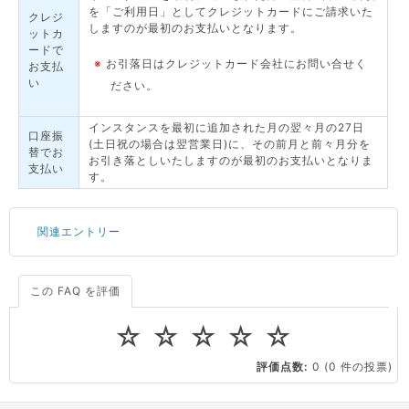
を「ご利用日」としてクレジットカードにご請求いた
クレジ
しますのが最初のお支払いとなります。
ットカ
ードで
※
お引落日はクレジットカード会社にお問い合せく
お支払
い
ださい。
インスタンスを最初に追加された月の翌々月の27日
口座振
(土日祝の場合は翌営業日)に、その前月と前々月分を
替でお
お引き落としいたしますのが最初のお支払いとなりま
支払い
す。
関連エントリー
この FAQ を評価
サーバーが重いので調査してほしい
一つの IP アドレスに複数のウェブサイトを公開したい
☆
☆
☆
☆
☆
CPUやメモリをアップグレードしたい
評価点数:
0
(0 件の投票)
virtio とは何ですか？
ストレージ容量を追加できますか？