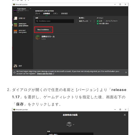
ダイアログが開くので任意の名前と [バージョン] より「
release
1.17
」を選択し、ゲームディレクトリを指定した後、画面右下の
「
保存
」をクリックします。