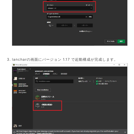
lancharの画面にバージョン 1.17 で起動構成が完成します。