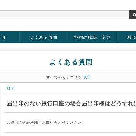
アル
よくある質問
契約の確認・変更
料
お客様情報の変更
パスワードの変更
お支払い方法の変更
サービスの解約
サービ
お支払
よくある質問
すべてのカテゴリを
表示
料金
届出印のない銀行口座の場合届出印欄はどうすれ
お取引の金融機関にお問い合わせください。