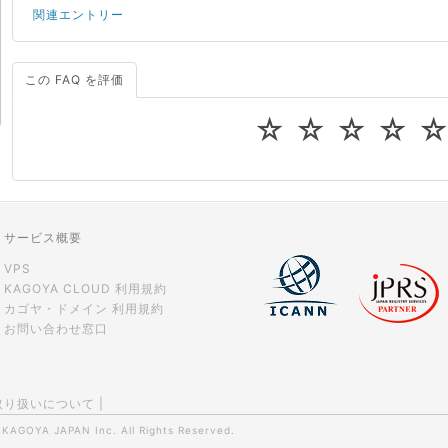
関連エントリー
この FAQ を評価
サーバーが重いので調査してほしい
一つの IP アドレスに複数のウェブサイトを公開したい
☆
☆
☆
☆
CPUやメモリをアップグレードしたい
virtio とは何ですか？
ストレージ容量を追加できますか？
サービス概要
VPS
KAGOYA CLOUD 利用規約
カゴヤ・ドメイン 利用規約
お問い合わせ窓口
取り扱いについて
|
0
KAGOYA JAPAN Inc.
All Rights Reserved.