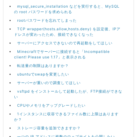
mysql_secure_installation などを実行すると、MySQL
の root パスワードを求められる
rootパスワードを忘れてしまった
TCP wrapper(hosts.allow,hosts.deny) を設定後、IPア
ドレスが変わったため、接続できなくなった
サーバーにアクセスできないので再起動をしてほしい
Minecraftでサーバーに接続すると「Incompatible
client! Please use 1.17」と表示される
転送量の制限はありますか？
ubuntuでswapを変更したい
サーバーが重いので調査してほしい
vsftpd をインストールして起動したが、FTP接続ができな
い
CPUやメモリをアップグレードしたい
1インスタンスに収容できるファイル数に上限はあります
か？
ストレージ容量を追加できますか？
一つの IP アドレスに複数のウェブサイトを公開したい