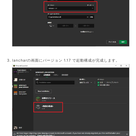
lancharの画面にバージョン 1.17 で起動構成が完成します。