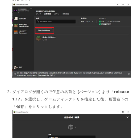
ダイアログが開くので任意の名前と [バージョン] より「
release
1.17
」を選択し、ゲームディレクトリを指定した後、画面右下の
「
保存
」をクリックします。