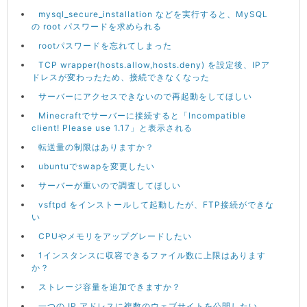
mysql_secure_installation などを実行すると、MySQL
の root パスワードを求められる
rootパスワードを忘れてしまった
TCP wrapper(hosts.allow,hosts.deny) を設定後、IPア
ドレスが変わったため、接続できなくなった
サーバーにアクセスできないので再起動をしてほしい
Minecraftでサーバーに接続すると「Incompatible
client! Please use 1.17」と表示される
転送量の制限はありますか？
ubuntuでswapを変更したい
サーバーが重いので調査してほしい
vsftpd をインストールして起動したが、FTP接続ができな
い
CPUやメモリをアップグレードしたい
1インスタンスに収容できるファイル数に上限はあります
か？
ストレージ容量を追加できますか？
一つの IP アドレスに複数のウェブサイトを公開したい