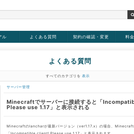
アル
よくある質問
契約の確認・変更
料
お客様情報の変更
パスワードの変更
お支払い方法の変更
サービスの解約
サービ
お支払
よくある質問
すべてのカテゴリを
表示
サーバー管理
Minecraftでサーバーに接続すると「Incompatible
Please use 1.17」と表示される
Minecraftのlancharが最新バージョン（ver1.17.x）の場合、Mine
「Incompatible client! Please use 1.17」と表示されます。