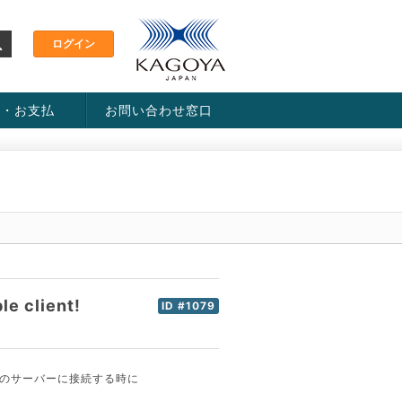
金・お支払
お問い合わせ窓口
ス・料金一覧表
い方法
 client!
ID #1079
craftのサーバーに接続する時に