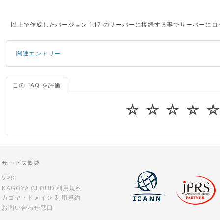
以上で作成したバージョン 1.17 のサーバーに接続する事でサーバーに
関連エントリー
この FAQ を評価
サーバーが重いので調査してほしい
一つの IP アドレスに複数のウェブサイトを公開したい
☆
☆
☆
☆
CPUやメモリをアップグレードしたい
virtio とは何ですか？
ストレージ容量を追加できますか？
サービス概要
VPS
KAGOYA CLOUD 利用規約
カゴヤ・ドメイン 利用規約
お問い合わせ窓口