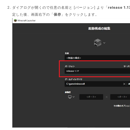
ダイアログが開くので任意の名前と [バージョン] より「
release 1.1
定した後、画面右下の「
保存
」をクリックします。