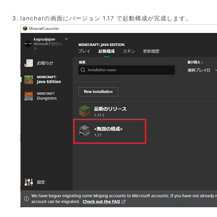
lancharの画面にバージョン 1.17 で起動構成が完成します。