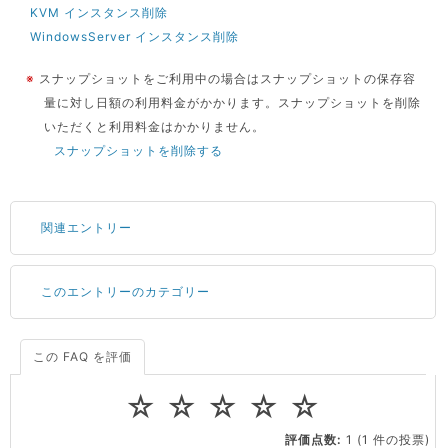
KVM インスタンス削除
WindowsServer インスタンス削除
※
スナップショットをご利用中の場合はスナップショットの保存容
量に対し日額の利用料金がかかります。スナップショットを削除
いただくと利用料金はかかりません。
スナップショットを削除する
関連エントリー
このエントリーのカテゴリー
サーバーが重いので調査してほしい
一つの IP アドレスに複数のウェブサイトを公開したい
CPUやメモリをアップグレードしたい
この FAQ を評価
料金
virtio とは何ですか？
☆
☆
☆
☆
☆
ストレージ容量を追加できますか？
会員情報・契約
評価点数:
1
(1 件の投票)