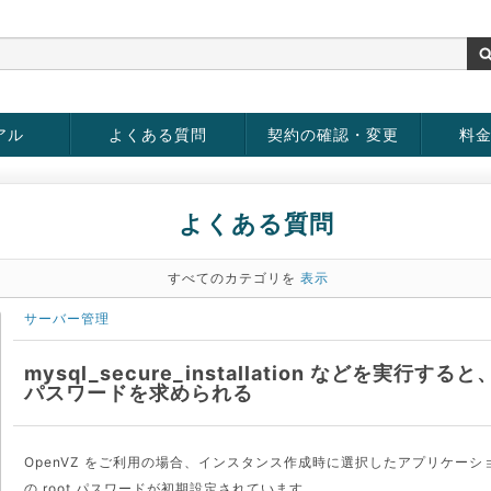
アル
よくある質問
契約の確認・変更
料
お客様情報の変更
パスワードの変更
お支払い方法の変更
サービスの解約
サービ
お支払
よくある質問
すべてのカテゴリを
表示
サーバー管理
mysql_secure_installation などを実行すると、
パスワードを求められる
OpenVZ をご利用の場合、インスタンス作成時に選択したアプリケーシ
の root パスワードが初期設定されています。