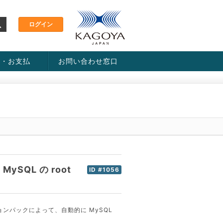
金・お支払
お問い合わせ窓口
ス・料金一覧表
い方法
MySQL の root
ID #1056
ョンパックによって、自動的に MySQL