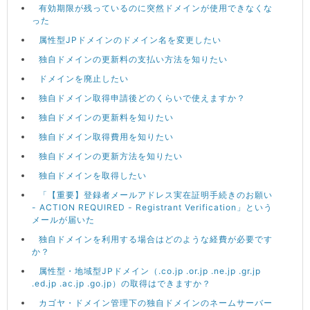
有効期限が残っているのに突然ドメインが使用できなくな
った
属性型JPドメインのドメイン名を変更したい
独自ドメインの更新料の支払い方法を知りたい
ドメインを廃止したい
独自ドメイン取得申請後どのくらいで使えますか？
独自ドメインの更新料を知りたい
独自ドメイン取得費用を知りたい
独自ドメインの更新方法を知りたい
独自ドメインを取得したい
「【重要】登録者メールアドレス実在証明手続きのお願い
- ACTION REQUIRED - Registrant Verification」という
メールが届いた
独自ドメインを利用する場合はどのような経費が必要です
か？
属性型・地域型JPドメイン（.co.jp .or.jp .ne.jp .gr.jp
.ed.jp .ac.jp .go.jp）の取得はできますか？
カゴヤ・ドメイン管理下の独自ドメインのネームサーバー