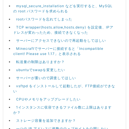
mysql_secure_installation などを実行すると、MySQL
の root パスワードを求められる
rootパスワードを忘れてしまった
TCP wrapper(hosts.allow,hosts.deny) を設定後、IPア
ドレスが変わったため、接続できなくなった
サーバーにアクセスできないので再起動をしてほしい
Minecraftでサーバーに接続すると「Incompatible
client! Please use 1.17」と表示される
転送量の制限はありますか？
ubuntuでswapを変更したい
サーバーが重いので調査してほしい
vsftpd をインストールして起動したが、FTP接続ができな
い
CPUやメモリをアップグレードしたい
1インスタンスに収容できるファイル数に上限はあります
か？
ストレージ容量を追加できますか？
一つの IP アドレスに複数のウェブサイトを公開したい