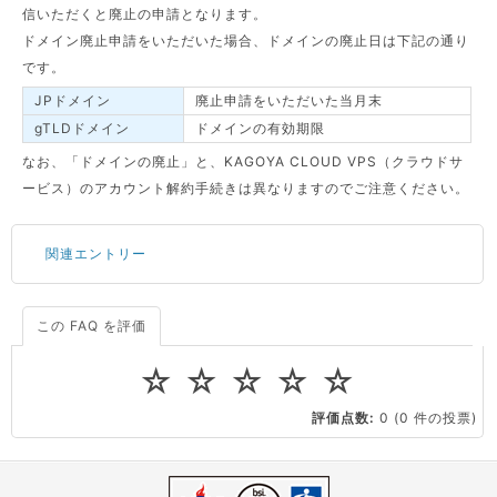
信いただくと廃止の申請となります。
ドメイン廃止申請をいただいた場合、ドメインの廃止日は下記の通り
です。
JPドメイン
廃止申請をいただいた当月末
gTLDドメイン
ドメインの有効期限
なお、「ドメインの廃止」と、KAGOYA CLOUD VPS（クラウドサ
ービス）のアカウント解約手続きは異なりますのでご注意ください。
関連エントリー
この FAQ を評価
サーバーが重いので調査してほしい
一つの IP アドレスに複数のウェブサイトを公開したい
☆
☆
☆
☆
☆
CPUやメモリをアップグレードしたい
評価点数:
0
(0 件の投票)
virtio とは何ですか？
ストレージ容量を追加できますか？