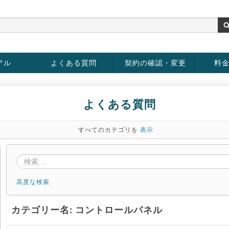
アル
よくある質問
契約の確認・変更
料
お客様情報の変更
パスワードの変更
お支払い方法の変更
サービスの解約
サービ
お支払
よくある質問
すべてのカテゴリを
表示
高度な検索
カテゴリー名: コントロールパネル