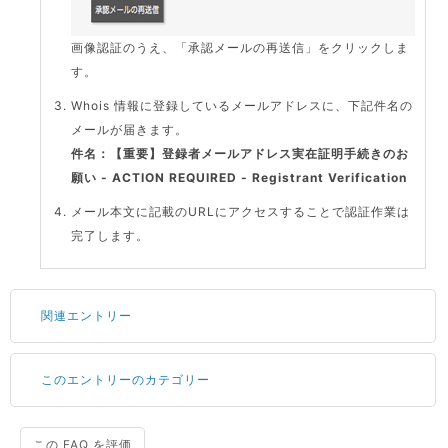
画像認証のうえ、「承認メールの再送信」をクリックしま
す。
Whois 情報に登録しているメールアドレスに、下記件名の
メールが届きます。
件名：【重要】登録者メールアドレス実在証明手続きのお
願い - ACTION REQUIRED - Registrant Verification
メール本文に記載のURLにアクセスすることで認証作業は
完了します。
関連エントリー
このエントリーのカテゴリー
サーバーが重いので調査してほしい
一つの IP アドレスに複数のウェブサイトを公開したい
CPUやメモリをアップグレードしたい
この FAQ を評価