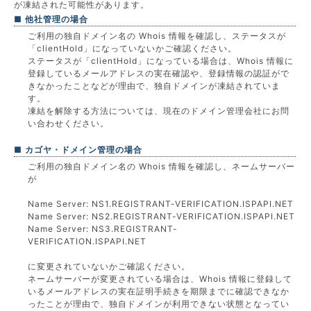
が凍結された可能性があります。
■ 他社管理の場合
ご利用の独自ドメイン名の Whois 情報を確認し、ステータスが
「clientHold」になっていないかご確認ください。
ステータスが「clientHold」になっている場合は、Whois 情報に
登録しているメールアドレスの実在確認や、登録情報の認証がで
きなかったことなどが理由で、独自ドメインが凍結されていま
す。
凍結を解除する方法については、現在のドメイン管理会社にお問
い合わせください。
■ カゴヤ・ドメイン管理の場合
ご利用の独自ドメイン名の Whois 情報を確認し、ネームサーバー
が
Name Server: NS1.REGISTRANT-VERIFICATION.ISPAPI.NET
Name Server: NS2.REGISTRANT-VERIFICATION.ISPAPI.NET
Name Server: NS3.REGISTRANT-
VERIFICATION.ISPAPI.NET
に変更されていないかご確認ください。
ネームサーバーが変更されている場合は、Whois 情報に登録して
いるメールアドレスの実在証明手続きを期限までに確認できなか
ったことが理由で、独自ドメインが利用できない状態となってい