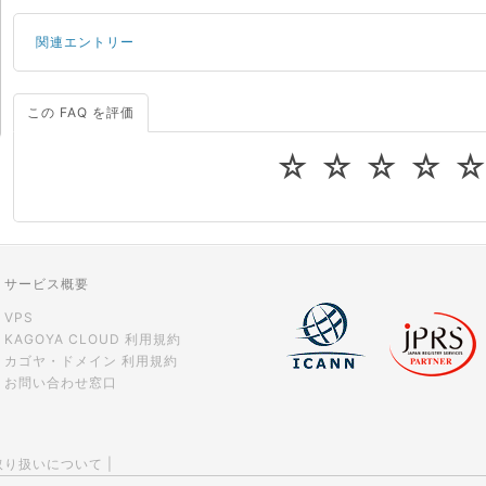
関連エントリー
この FAQ を評価
サーバーが重いので調査してほしい
一つの IP アドレスに複数のウェブサイトを公開したい
☆
☆
☆
☆
CPUやメモリをアップグレードしたい
virtio とは何ですか？
ストレージ容量を追加できますか？
サービス概要
VPS
KAGOYA CLOUD 利用規約
カゴヤ・ドメイン 利用規約
お問い合わせ窓口
取り扱いについて
|