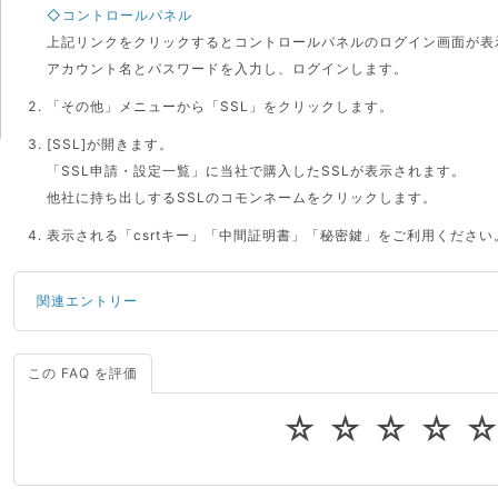
◇コントロールパネル
上記リンクをクリックするとコントロールパネルのログイン画面が表
アカウント名とパスワードを入力し、ログインします。
「その他」メニューから「SSL」をクリックします。
[SSL]が開きます。
「SSL申請・設定一覧」に当社で購入したSSLが表示されます。
他社に持ち出しするSSLのコモンネームをクリックします。
表示される「csrtキー」「中間証明書」「秘密鍵」をご利用ください
関連エントリー
この FAQ を評価
サーバーが重いので調査してほしい
一つの IP アドレスに複数のウェブサイトを公開したい
☆
☆
☆
☆
CPUやメモリをアップグレードしたい
virtio とは何ですか？