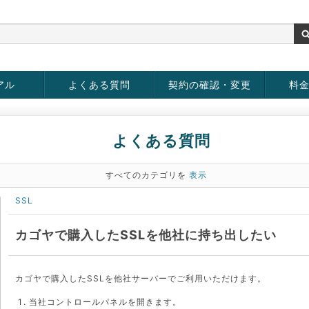
アル
よくある質問
契約の確認・変更
料
お客様情報の変更
パスワードの変更
お支払い方法の変更
サービスの解約
サービ
お支払
よくある質問
すべてのカテゴリを
表示
SSL
カゴヤで購入したSSLを他社に持ち出したい
カゴヤで購入したSSLを他社サーバーでご利用いただけます。
当社コントロールパネルを開きます。