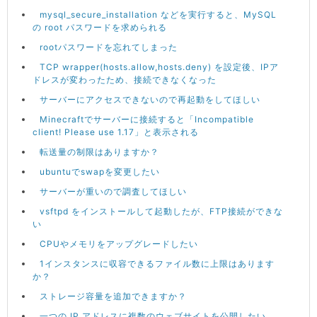
mysql_secure_installation などを実行すると、MySQL
の root パスワードを求められる
rootパスワードを忘れてしまった
TCP wrapper(hosts.allow,hosts.deny) を設定後、IPア
ドレスが変わったため、接続できなくなった
サーバーにアクセスできないので再起動をしてほしい
Minecraftでサーバーに接続すると「Incompatible
client! Please use 1.17」と表示される
転送量の制限はありますか？
ubuntuでswapを変更したい
サーバーが重いので調査してほしい
vsftpd をインストールして起動したが、FTP接続ができな
い
CPUやメモリをアップグレードしたい
1インスタンスに収容できるファイル数に上限はあります
か？
ストレージ容量を追加できますか？
一つの IP アドレスに複数のウェブサイトを公開したい