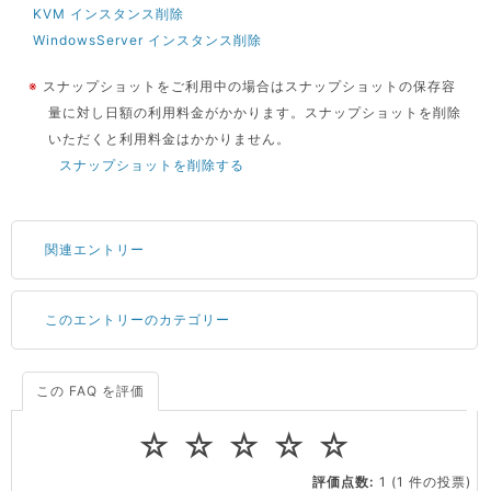
KVM インスタンス削除
WindowsServer インスタンス削除
※
スナップショットをご利用中の場合はスナップショットの保存容
量に対し日額の利用料金がかかります。スナップショットを削除
いただくと利用料金はかかりません。
スナップショットを削除する
関連エントリー
このエントリーのカテゴリー
サーバーが重いので調査してほしい
一つの IP アドレスに複数のウェブサイトを公開したい
CPUやメモリをアップグレードしたい
この FAQ を評価
料金
virtio とは何ですか？
☆
☆
☆
☆
☆
ストレージ容量を追加できますか？
会員情報・契約
評価点数:
1
(1 件の投票)