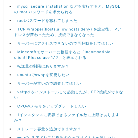
mysql_secure_installation などを実行すると、MySQL
の root パスワードを求められる
rootパスワードを忘れてしまった
TCP wrapper(hosts.allow,hosts.deny) を設定後、IPア
ドレスが変わったため、接続できなくなった
サーバーにアクセスできないので再起動をしてほしい
Minecraftでサーバーに接続すると「Incompatible
client! Please use 1.17」と表示される
転送量の制限はありますか？
ubuntuでswapを変更したい
サーバーが重いので調査してほしい
vsftpd をインストールして起動したが、FTP接続ができな
い
CPUやメモリをアップグレードしたい
1インスタンスに収容できるファイル数に上限はあります
か？
ストレージ容量を追加できますか？
一つの IP アドレスに複数のウェブサイトを公開したい