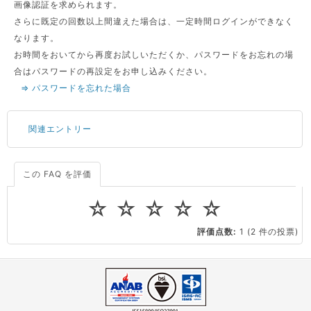
画像認証を求められます。
さらに既定の回数以上間違えた場合は、一定時間ログインができなく
なります。
お時間をおいてから再度お試しいただくか、パスワードをお忘れの場
合はパスワードの再設定をお申し込みください。
⇒ パスワードを忘れた場合
関連エントリー
この FAQ を評価
サーバーが重いので調査してほしい
一つの IP アドレスに複数のウェブサイトを公開したい
☆
☆
☆
☆
☆
CPUやメモリをアップグレードしたい
評価点数:
1
(2 件の投票)
virtio とは何ですか？
ストレージ容量を追加できますか？