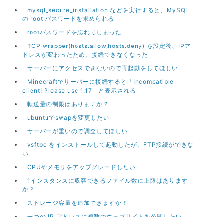
mysql_secure_installation などを実行すると、MySQL
の root パスワードを求められる
rootパスワードを忘れてしまった
TCP wrapper(hosts.allow,hosts.deny) を設定後、IPア
ドレスが変わったため、接続できなくなった
サーバーにアクセスできないので再起動をしてほしい
Minecraftでサーバーに接続すると「Incompatible
client! Please use 1.17」と表示される
転送量の制限はありますか？
ubuntuでswapを変更したい
サーバーが重いので調査してほしい
vsftpd をインストールして起動したが、FTP接続ができな
い
CPUやメモリをアップグレードしたい
1インスタンスに収容できるファイル数に上限はあります
か？
ストレージ容量を追加できますか？
一つの IP アドレスに複数のウェブサイトを公開したい