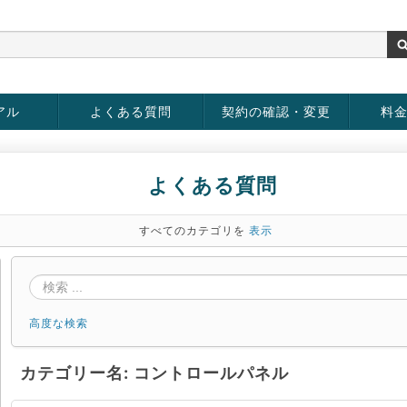
アル
よくある質問
契約の確認・変更
料
お客様情報の変更
パスワードの変更
お支払い方法の変更
サービスの解約
サービ
お支払
よくある質問
すべてのカテゴリを
表示
高度な検索
カテゴリー名: コントロールパネル