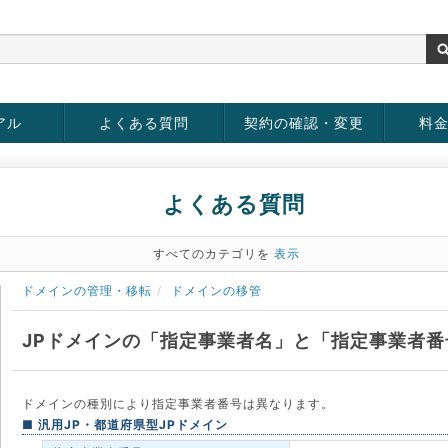
アル
よくある質問
契約の確認・変更
料
お客様情報の変更
パスワードの変更
お支払い方法の変更
サービスの解約
サービ
お支払
よくある質問
すべてのカテゴリを
表示
ドメインの管理・移転
ドメインの移管
JPドメインの「指定事業者名」と「指定事業者
ドメインの種別により指定事業者番号は異なります。
■ 汎用JP・都道府県型JPドメイン