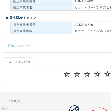
指定事業者番号
AGNT-1469
指定事業者名
カゴヤ・ジャパン株式会
■ 属性型JPドメイン
指定事業者番号
AGKZ-0719
指定事業者名
カゴヤ・ジャパン株式会
関連エントリー
この FAQ を評価
サーバーが重いので調査してほしい
一つの IP アドレスに複数のウェブサイトを公開したい
☆
☆
☆
☆
CPUやメモリをアップグレードしたい
virtio とは何ですか？
ストレージ容量を追加できますか？
サービス概要
VPS