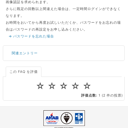
画像認証を求められます。
さらに既定の回数以上間違えた場合は、一定時間ログインができなく
なります。
お時間をおいてから再度お試しいただくか、パスワードをお忘れの場
合はパスワードの再設定をお申し込みください。
⇒ パスワードを忘れた場合
関連エントリー
この FAQ を評価
サーバーが重いので調査してほしい
一つの IP アドレスに複数のウェブサイトを公開したい
☆
☆
☆
☆
☆
CPUやメモリをアップグレードしたい
評価点数:
1
(2 件の投票)
virtio とは何ですか？
ストレージ容量を追加できますか？