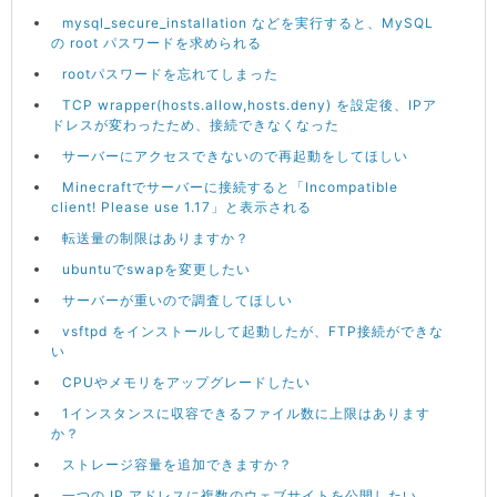
mysql_secure_installation などを実行すると、MySQL
の root パスワードを求められる
rootパスワードを忘れてしまった
TCP wrapper(hosts.allow,hosts.deny) を設定後、IPア
ドレスが変わったため、接続できなくなった
サーバーにアクセスできないので再起動をしてほしい
Minecraftでサーバーに接続すると「Incompatible
client! Please use 1.17」と表示される
転送量の制限はありますか？
ubuntuでswapを変更したい
サーバーが重いので調査してほしい
vsftpd をインストールして起動したが、FTP接続ができな
い
CPUやメモリをアップグレードしたい
1インスタンスに収容できるファイル数に上限はあります
か？
ストレージ容量を追加できますか？
一つの IP アドレスに複数のウェブサイトを公開したい