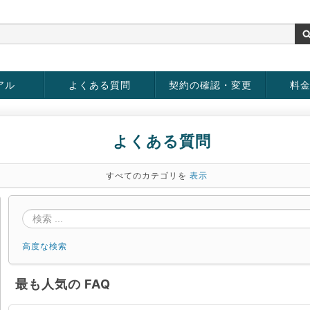
アル
よくある質問
契約の確認・変更
料
お客様情報の変更
パスワードの変更
お支払い方法の変更
サービスの解約
サービ
お支払
よくある質問
すべてのカテゴリを
表示
高度な検索
最も人気の FAQ